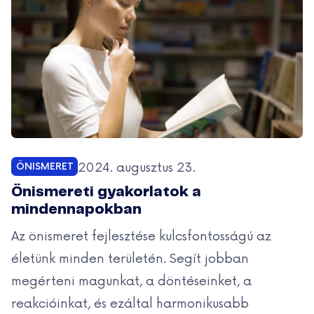
Közzétéve:
2024. augusztus 23.
ÖNISMERET
Kategóriák:
Önismereti gyakorlatok a
mindennapokban
Az önismeret fejlesztése kulcsfontosságú az
életünk minden területén. Segít jobban
megérteni magunkat, a döntéseinket, a
reakcióinkat, és ezáltal harmonikusabb