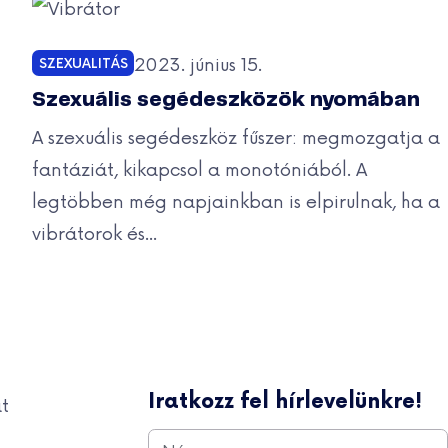
Közzétéve:
2023. június 15.
SZEXUALITÁS
Kategóriák:
Szexuális segédeszközök nyomában
A szexuális segédeszköz fűszer: megmozgatja a
fantáziát, kikapcsol a monotóniából. A
legtöbben még napjainkban is elpirulnak, ha a
vibrátorok és...
lapozása
Iratkozz fel hírlevelünkre!
t
Név
*