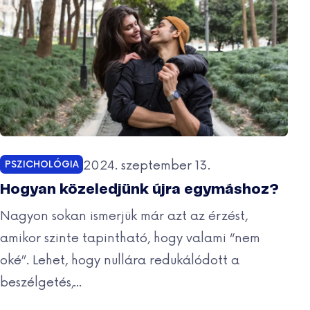
Közzétéve:
2024. szeptember 13.
PSZICHOLÓGIA
Kategóriák:
Hogyan közeledjünk újra egymáshoz?
Nagyon sokan ismerjük már azt az érzést,
amikor szinte tapintható, hogy valami “nem
oké”. Lehet, hogy nullára redukálódott a
beszélgetés,...