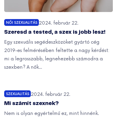
Közzétéve:
2024. február 22.
NŐI SZEXUALITÁS
Kategóriák:
Szeresd a tested, a szex is jobb lesz!
Egy szexuális segédeszközöket gyártó cég
2019-es felmérésében feltette a nagy kérdést:
mi a legrosszabb, legnehezebb számodra a
szexben? A nők...
Közzétéve:
2024. február 22.
SZEXUALITÁS
Kategóriák:
Mi számít szexnek?
Nem is olyan egyértelmű ez, mint hinnénk.