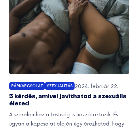
Közzétéve:
2024. február 22.
PÁRKAPCSOLAT
SZEXUALITÁS
Kategóriák:
5 kérdés, amivel javíthatod a szexuális
életed
A szerelemhez a testiség is hozzátartozik. És
ugyan a kapcsolat elején úgy érezheted, hogy