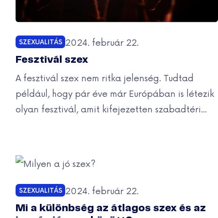
Közzétéve:
2024. február 22.
SZEXUALITÁS
Kategóriák:
Fesztivál szex
A fesztivál szex nem ritka jelenség. Tudtad
például, hogy pár éve már Európában is létezik
olyan fesztivál, amit kifejezetten szabadtéri...
Közzétéve:
2024. február 22.
SZEXUALITÁS
Kategóriák:
Mi a különbség az átlagos szex és az