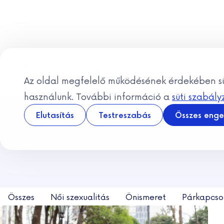
Ugrás a tartalomhoz
Miben segítünk
Cégeknek
Rólunk
Áraink
Az oldal megfelelő működésének érdekében sü
használunk. További információ a
süti szabál
Elutasítás
Testreszabás
Összes enge
Összes
Női szexualitás
Önismeret
Párkapcso