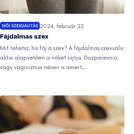
Közzétéve:
2024. február 22.
NŐI SZEXUALITÁS
Kategóriák:
Fájdalmas szex
Mit tehetsz, ha fáj a szex? A fájdalmas szexuális
aktus alapvetően a nőket sújtja. Diszpareunia
vagy vaginizmus néven is ismert....