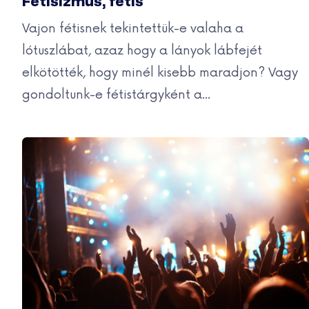
Fetisizmus, fétis
Vajon fétisnek tekintettük-e valaha a
lótuszlábat, azaz hogy a lányok lábfejét
elkötötték, hogy minél kisebb maradjon? Vagy
gondoltunk-e fétistárgyként a...