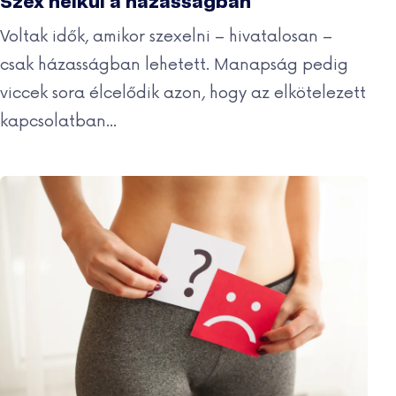
Szex nélkül a házasságban
Voltak idők, amikor szexelni – hivatalosan –
csak házasságban lehetett. Manapság pedig
viccek sora élcelődik azon, hogy az elkötelezett
kapcsolatban...