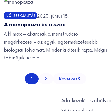
Közzétéve:
2023. június 15.
NŐI SZEXUALITÁS
Kategóriák:
A menopauza és a szex
A klimax – akárcsak a menstruáció
megérkezése – az egyik legtermészetesebb
biológiai folyamat. Mindenki átesik rajta. Mégis
tabusítjuk. A vele...
Bejegyzések 
1
2
Következő
Adatkezelési szabályza
Süti szabályzat