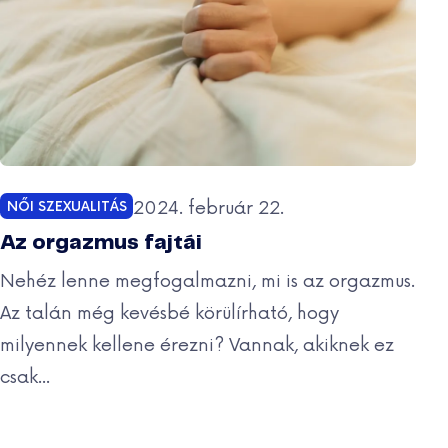
Közzétéve:
2024. február 22.
NŐI SZEXUALITÁS
Kategóriák:
Az orgazmus fajtái
Nehéz lenne megfogalmazni, mi is az orgazmus.
Az talán még kevésbé körülírható, hogy
milyennek kellene érezni? Vannak, akiknek ez
csak...