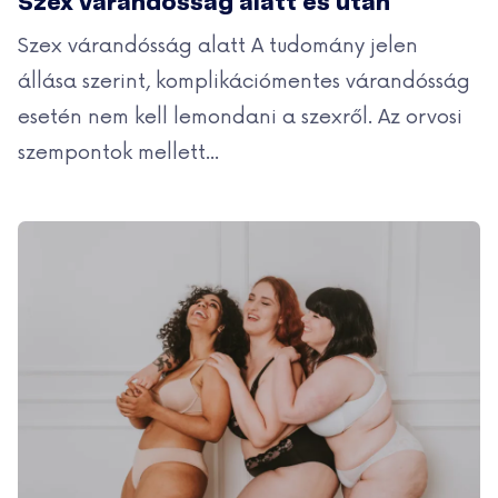
Szex várandósság alatt és után
Szex várandósság alatt A tudomány jelen
állása szerint, komplikációmentes várandósság
esetén nem kell lemondani a szexről. Az orvosi
szempontok mellett...