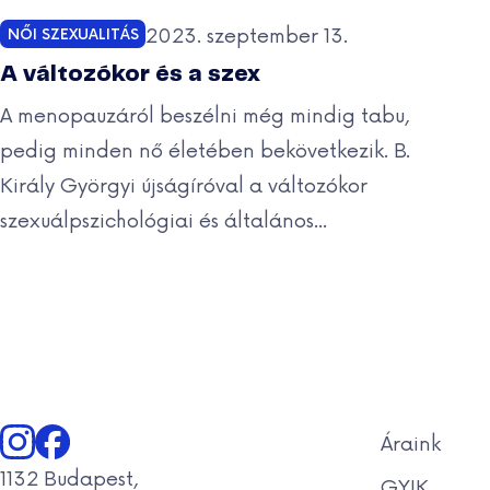
Közzétéve:
2023. szeptember 13.
NŐI SZEXUALITÁS
Kategóriák:
A változókor és a szex
A menopauzáról beszélni még mindig tabu,
pedig minden nő életében bekövetkezik. B.
Király Györgyi újságíróval a változókor
szexuálpszichológiai és általános...
Áraink
1132 Budapest,
GYIK