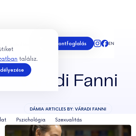
Időpontfoglalás
Blog
Letöltések
EN
tiket
yzatban
találsz.
délyezése
Váradi Fanni
DÁMIA
ARTICLES BY: VÁRADI FANNI
lat
Pszichológia
Szexualitás