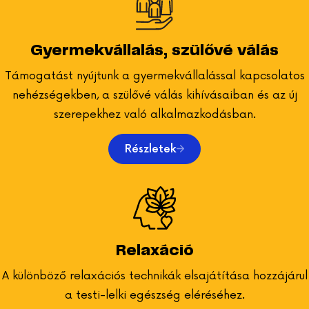
meg a sikeres tanácsadási folyamatot.
Gyermekvállalás, szülővé válás
Milyen előnyei vannak az online
pszichológiai tanácsadásnak?
Támogatást nyújtunk a gyermekvállalással kapcsolatos
nehézségekben, a szülővé válás kihívásaiban és az új
Az online pszichológiai tanácsadás egyik legnagyobb
szerepekhez való alkalmazkodásban.
előnye a rugalmasság. Nem kell utaznod, így időt és
energiát takaríthatsz meg. Emellett kényelmesebb
Részletek
környezetben, például otthonról is részt vehetsz a
konzultációkon. Az online tanácsadás lehetőséget ad
arra is, hogy olyan időpontokat válassz, amelyek jobban
illeszkednek a napi rutinodhoz.
Relaxáció
A különböző relaxációs technikák elsajátítása hozzájárul
a testi-lelki egészség eléréséhez.