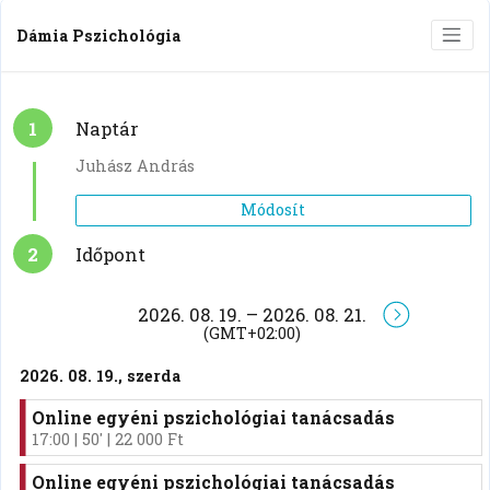
virtuális térben tulajdonképpen minden ugyanúgy
történik, mint a személyes pszichológiai vagy szexuális
tanácsadás során, a közös fizikai teret leszámítva.
Fontos, hogy a kliens biztosítani tudja önmaga számára
a zavartalan és nyugodt körülményeket, míg a
pszichológus biztosítja a biztonságos, empatikus és
nyitott közeget.
Kinek érdemes online tanácsadást igénybe
vennie?
Ha külföldön élő magyarként anyanyelveden szeretnél
pszichológiai konzultáción résztvenni, vagy ha az
élethelyzeted (kismama vagy, kisgyermeket nevelsz,
mozgásodban korlátozott vagy, fizikai állapotod
korlátoz) nem teszi lehetővé a személyes konzultációt,
ebben az esetben mindenképpen az online tanácsadást