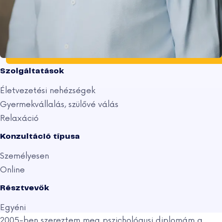
Szolgáltatások
Életvezetési nehézségek
Gyermekvállalás, szülővé válás
Relaxáció
Konzultáció típusa
Személyesen
Online
Résztvevők
Egyéni
2005-ben szereztem meg pszichológusi diplomám a