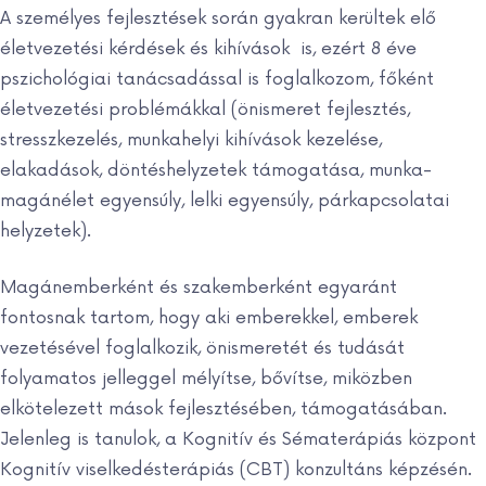
A személyes fejlesztések során gyakran kerültek elő
életvezetési kérdések és kihívások
is, ezért 8 éve
pszichológiai tanácsadással is foglalkozom, főként
életvezetési problémákkal (önismeret fejlesztés,
stresszkezelés, munkahelyi kihívások kezelése,
elakadások, döntéshelyzetek támogatása, munka-
magánélet egyensúly, lelki egyensúly, párkapcsolatai
helyzetek).
Magánemberként és szakemberként egyaránt
fontosnak tartom, hogy aki emberekkel, emberek
vezetésével foglalkozik, önismeretét és tudását
folyamatos jelleggel mélyítse, bővítse, miközben
elkötelezett mások fejlesztésében, támogatásában.
Jelenleg is tanulok, a Kognitív és Sématerápiás központ
Kognitív viselkedésterápiás (CBT) konzultáns képzésén.