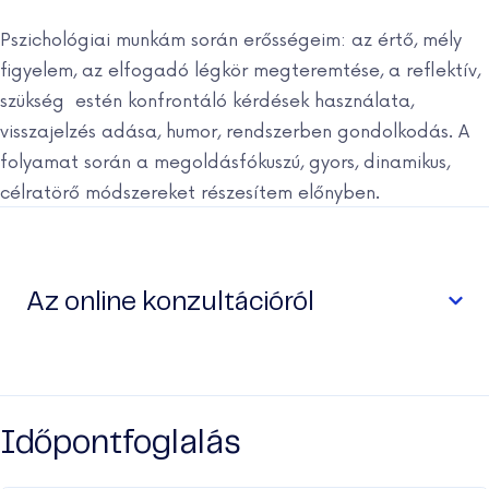
Pszichológiai munkám során erősségeim: az értő, mély
figyelem, az elfogadó légkör megteremtése, a reflektív,
szükség
estén konfrontáló kérdések használata,
visszajelzés adása, humor, rendszerben gondolkodás. A
folyamat során a megoldásfókuszú, gyors, dinamikus,
célratörő módszereket részesítem előnyben.
Az online konzultációról
Mi az online tanácsadás?
Időpontfoglalás
Az online tanácsadás során videós kapcsolaton keresztül
dolgozik együtt a kliens és a pszichológus. Ebben a