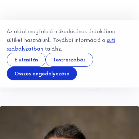
Ugrás a tartalomhoz
Az oldal megfelelő működésének érdekében
sütiket használunk. További információ a
süti
Juhász András
szabályzatban
találsz.
Elutasítás
Testreszabás
Okleveles pszichológus
Összes engedélyezése
DÁMIA
SZAKEMBEREK
JUHÁSZ ANDRÁS