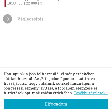
javasoljuk.
Mennyi ideig tart az online pszichológiai
tanácsadás?
Az online pszichológiai konzultációk 50 percesek.
A tanácsadás folyamatának hossza eltérő lehet, mivel
ez nagyban függ a probléma összetettségétől és
mélységétől.
Milyen gyakran vannak konzultációk?
A tanácsadási folyamat első szakaszában heti-kétheti
rendszeresség javasolt, ami a későbbiekben ritkítható,
ha kielégítőnek találjuk a változás mértékét.
Milyen problémákkal lehet online pszichológiai
tanácsadát igénybe venni?