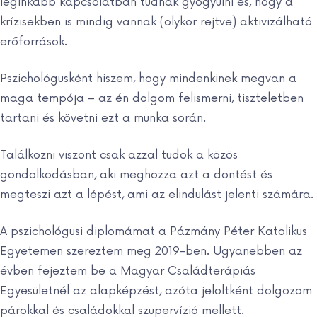
leginkább kapcsolatban tudnak gyógyulni és, hogy a
krízisekben is mindig vannak (olykor rejtve) aktivizálható
erőforrások.
Pszichológusként hiszem, hogy mindenkinek megvan a
maga tempója – az én dolgom felismerni, tiszteletben
tartani és követni ezt a munka során.
Találkozni viszont csak azzal tudok a közös
gondolkodásban, aki meghozza azt a döntést és
megteszi azt a lépést, ami az elindulást jelenti számára.
A pszichológusi diplomámat a Pázmány Péter Katolikus
Egyetemen szereztem meg 2019-ben. Ugyanebben az
évben fejeztem be a Magyar Családterápiás
Egyesületnél az alapképzést, azóta jelöltként dolgozom
párokkal és családokkal szupervízió mellett.