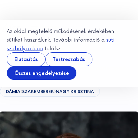
Ugrás a tartalomhoz
Az oldal megfelelő működésének érdekében
sütiket használunk. További információ a
süti
Nagy Krisztina
szabályzatban
találsz.
Elutasítás
Testreszabás
Okleveles pszichológus
Képzésben lévő párterapeuta
Összes engedélyezése
DÁMIA
SZAKEMBEREK
NAGY KRISZTINA