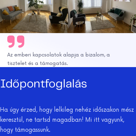
Az emberi kapcsolatok alapja a bizalom, a
tisztelet és a támogatás.
Időpontfoglalás
Ha úgy érzed, hogy lelkileg nehéz időszakon mész
keresztül, ne tartsd magadban! Mi itt vagyunk,
hogy támogassunk.