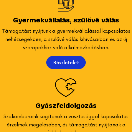
arra is, hogy olyan időpontokat válassz, amelyek jobban
illeszkednek a napi rutinodhoz.
Gyermekvállalás, szülővé válás
Támogatást nyújtunk a gyermekvállalással kapcsolatos
nehézségekben, a szülővé válás kihívásaiban és az új
szerepekhez való alkalmazkodásban.
Részletek
Gyászfeldolgozás
Szakembereink segítenek a veszteséggel kapcsolatos
érzelmek megélésében, és támogatást nyújtanak a