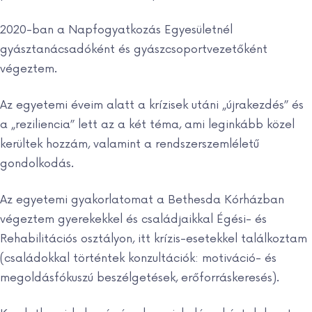
2020-ban a Napfogyatkozás Egyesületnél
gyásztanácsadóként és gyászcsoportvezetőként
végeztem.
Az egyetemi éveim alatt a krízisek utáni „újrakezdés” és
a „reziliencia” lett az a két téma, ami leginkább közel
kerültek hozzám, valamint a rendszerszemléletű
gondolkodás.
Az egyetemi gyakorlatomat a Bethesda Kórházban
végeztem gyerekekkel és családjaikkal Égési- és
Rehabilitációs osztályon, itt krízis-esetekkel találkoztam
(családokkal történtek konzultációk: motiváció- és
megoldásfókuszú beszélgetések, erőforráskeresés).