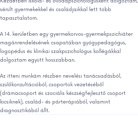
Kezdetben iskola- és óvodapszichológusként dolgoztam,
sérült gyermekekkel és családjaikkal lett több
tapasztalatom.
A 14. kerületben egy gyermekorvos-gyermekpszichiáter
magánrendelésének csapatában gyógypedagógus,
logopédus és klinikai szakpszichológus kollégákkal
dolgoztam együtt hosszabban.
Az itteni munkám részben nevelési tanácsadásból,
szülőkonzultációból, csoportok vezetéséből
(drámacsoport és szociális készségfejlesztő csoport
kicsiknek), család- és párterápiából, valamint
diagnosztikából állt.